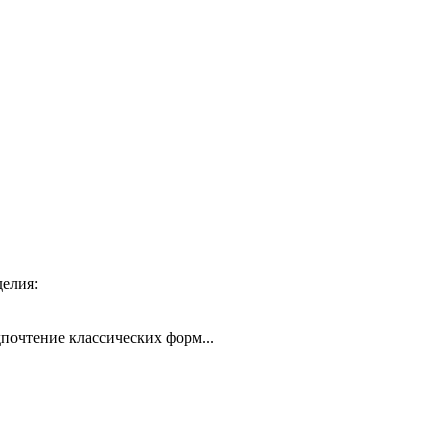
жа готового изделия:
дпочтение классических форм...