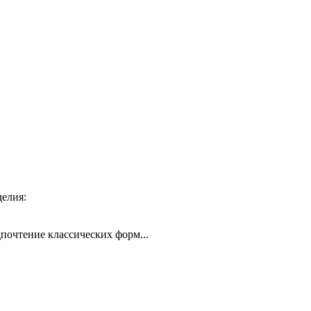
жа готового изделия:
дпочтение классических форм...