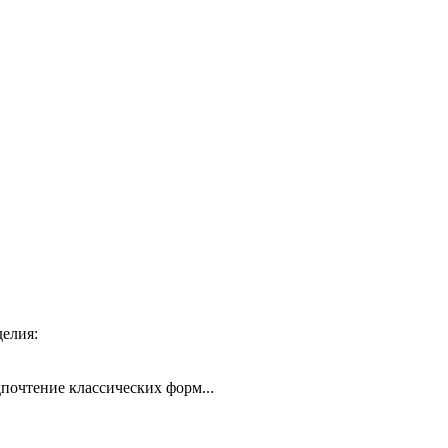
жа готового изделия:
дпочтение классических форм...