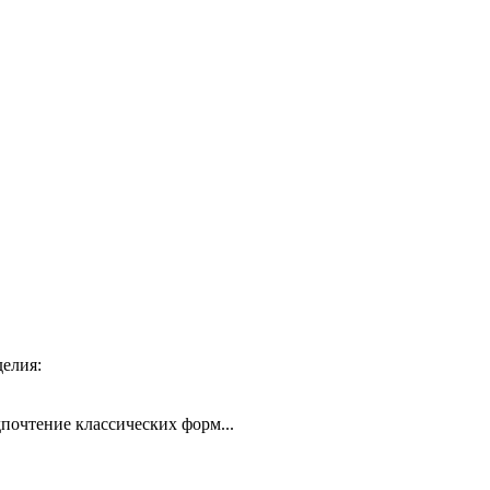
жа готового изделия:
дпочтение классических форм...